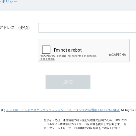
ーポリシー
アドレス
（必須）
t (C)
インド綿・インドエスニックファッション・ベリーダンス衣装通販｜RUDRAKSHA.
All Rights
当サイトでは、通信情報の暗号化と実在性の証明のため、GMOグロ
ーバルサイン株式会社のSSLサーバ証明書を使用しております。 セ
キュアシールより、サーバ証明書の検証結果をご確認ください。